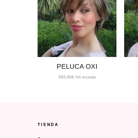
PELUCA OXI
355,00
€
IVA Incluido
TIENDA