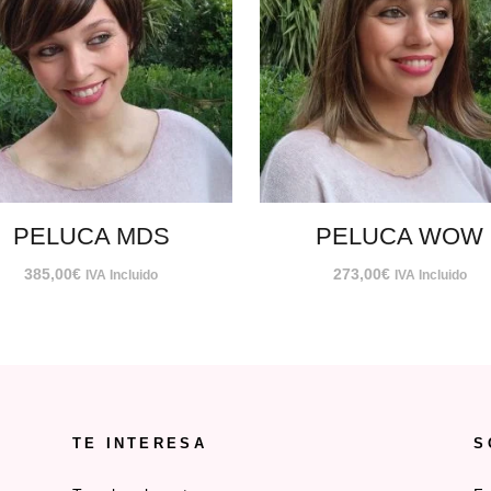
PELUCA MDS
PELUCA WOW
385,00
€
273,00
€
IVA Incluido
IVA Incluido
TE INTERESA
S