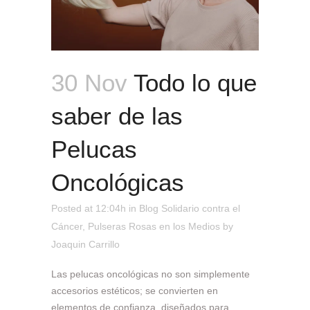
30 Nov
Todo lo que
saber de las
Pelucas
Oncológicas
Posted at 12:04h
in
Blog Solidario contra el
Cáncer
,
Pulseras Rosas en los Medios
by
Joaquin Carrillo
Las pelucas oncológicas no son simplemente
accesorios estéticos; se convierten en
elementos de confianza, diseñados para