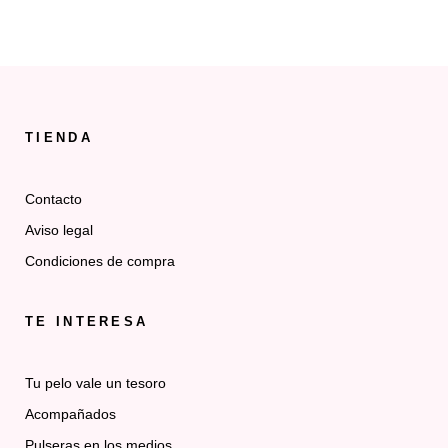
tiene
múltiples
variantes.
Las
opciones
TIENDA
se
pueden
Contacto
elegir
Aviso legal
en
la
Condiciones de compra
página
de
TE INTERESA
producto
Tu pelo vale un tesoro
Acompañados
Pulseras en los medios