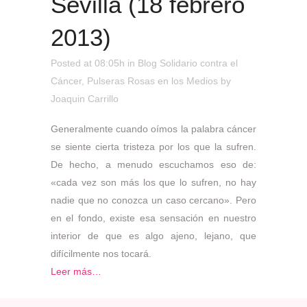
Sevilla (18 febrero
2013)
Posted at 08:05h
in
Blog Solidario contra el
Cáncer
,
Pulseras Rosas en los Medios
by
Joaquin Carrillo
Generalmente cuando oímos la palabra cáncer
se siente cierta tristeza por los que la sufren.
De hecho, a menudo escuchamos eso de:
«cada vez son más los que lo sufren, no hay
nadie que no conozca un caso cercano». Pero
en el fondo, existe esa sensación en nuestro
interior de que es algo ajeno, lejano, que
difícilmente nos tocará.
Leer más…