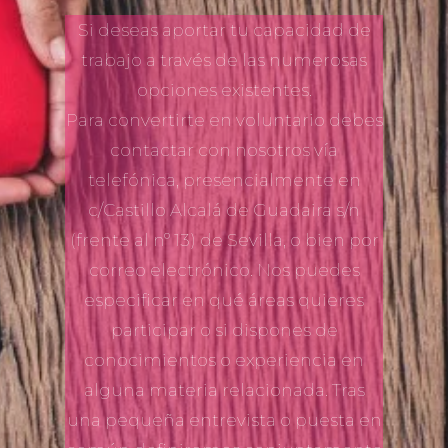
Si deseas aportar tu capacidad de
trabajo a través de las numerosas
opciones existentes.
Para convertirte en voluntario debes
contactar con nosotros vía
telefónica, presencialmente en
c/Castillo Alcalá de Guadaira s/n
(frente al nº 13) de Sevilla, o bien por
correo electrónico. Nos puedes
especificar en qué áreas quieres
participar o si dispones de
conocimientos o experiencia en
alguna materia relacionada. Tras
una pequeña entrevista o puesta en