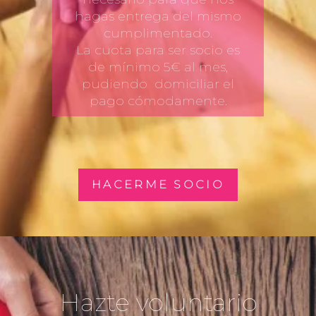
hagas entrega del mismo
cumplimentado.
La cuota para ser socio es
de mínimo 5€ al mes,
pudiendo domiciliar el
pago cómodamente.
HACERME SOCIO
Hazte voluntario