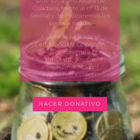
sede (c/Castillo Alcalá de
Guadaira, frente al nº 13 de
Sevilla) y te indicaremos los
pasos a seguir.
A cambio recibirás el
Certificado de Donación
correspondiente y por
supuesto nuestro
agradecimiento por
ayudarnos a crecer.
HACER DONATIVO