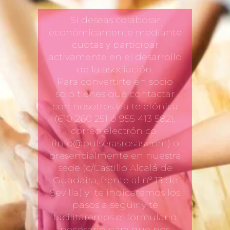
Si deseas colaborar
económicamente mediante
cuotas y participar
activamente en el desarrollo
de la asociación.
Para convertirte en socio
solo tienes que contactar
con nosotros vía telefónica
(610 260 251 ó 955 413 582),
correo electrónico
(info@pulserasrosas.com) o
presencialmente en nuestra
sede (c/Castillo Alcalá de
Guadaira, frente al nº 13 de
Sevilla) y te indicaremos los
pasos a seguir y te
facilitaremos el formulario
necesario para que nos