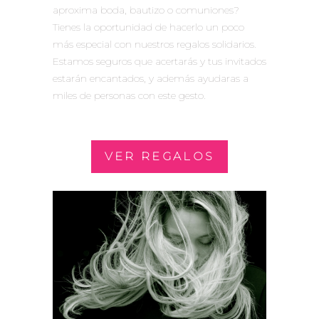
aproxima boda, bautizo o comuniones?
Tienes la oportunidad de hacerlo un poco
más especial con nuestros regalos solidarios.
Estamos seguros que acertarás y tus invitados
estarán encantados, y además ayudaras a
miles de personas con este gesto.
VER REGALOS