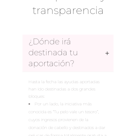
transparencia
¿Dónde irá
destinada tu
aportación?
Hasta la fecha las ayudas aportadas
han ido destinadas a dos grandes
bloques:
Por un lado, la iniciativa más
conocida es “Tu pelo vale un tesoro”,
cuyos ingresos provienen de la
donación de cabello y destinados a dar
pelucas de forma totalmente gratuita a