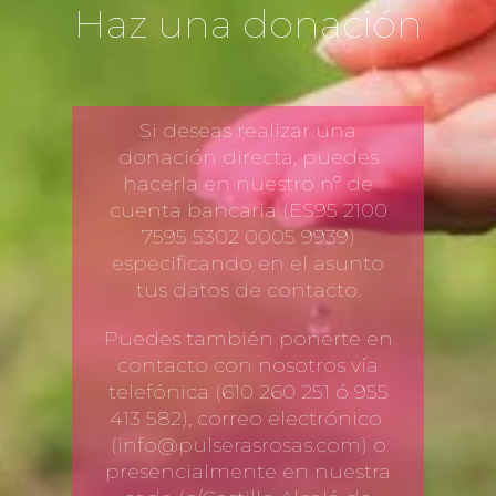
Haz una donación
Si deseas realizar una
donación directa, puedes
hacerla en nuestro nº de
cuenta bancaria (ES95 2100
7595 5302 0005 9939)
especificando en el asunto
tus datos de contacto.
Puedes también ponerte en
contacto con nosotros vía
telefónica (610 260 251 ó 955
413 582), correo electrónico
(info@pulserasrosas.com) o
presencialmente en nuestra