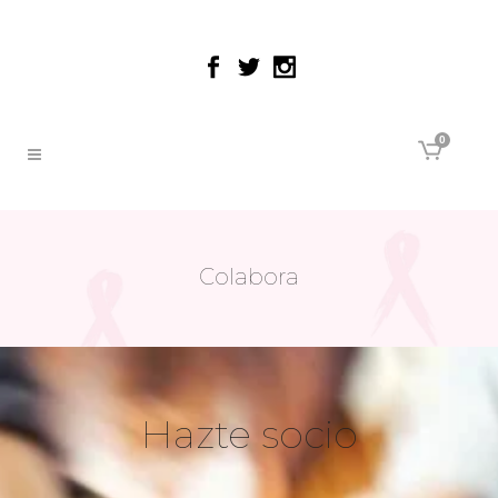
0
Colabora
Hazte socio