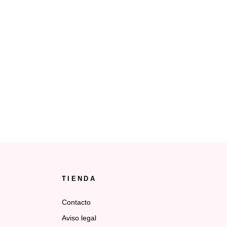
como consumidores, presentados de una forma
amena y
entretenida.https://www.canalsurmas.es/videos/c
consumo-cuidado...
28 noviembre, 2024
TIENDA
Contacto
Aviso legal