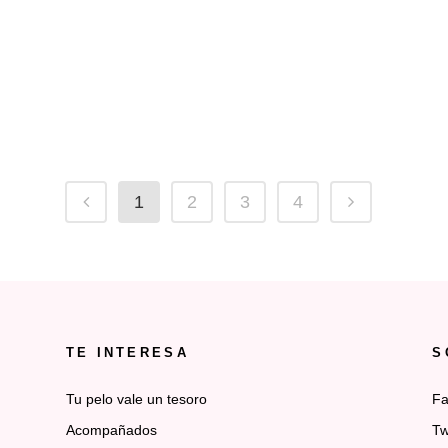
ategory/5521-
1
2
3
4
TE INTERESA
S
Tu pelo vale un tesoro
Fa
Acompañados
Tw