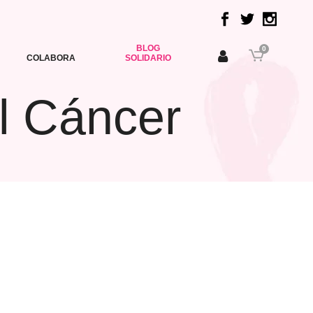
BLOG
0
COLABORA
SOLIDARIO
el Cáncer